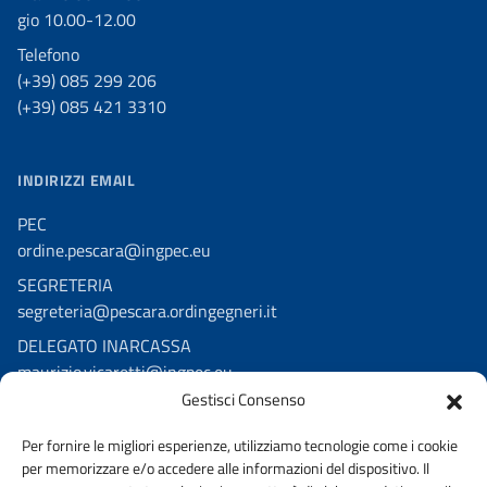
gio 10.00-12.00
Telefono
(+39) 085 299 206
(+39) 085 421 3310
INDIRIZZI EMAIL
PEC
ordine.pescara@ingpec.eu
SEGRETERIA
segreteria@pescara.ordingegneri.it
DELEGATO INARCASSA
maurizio.vicaretti@ingpec.eu
Gestisci Consenso
SEGUICI SU
Per fornire le migliori esperienze, utilizziamo tecnologie come i cookie
Facebook Fondazione Ordine
per memorizzare e/o accedere alle informazioni del dispositivo. Il